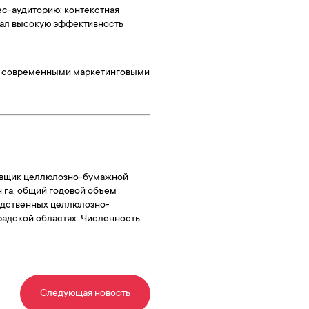
ес-аудиторию: контекстная
азал высокую эффективность
 с современными маркетинговыми
вщик целлюлозно-бумажной
н га, общий годовой объем
одственных целлюлозно-
радской областях. Численность
Следующая новость