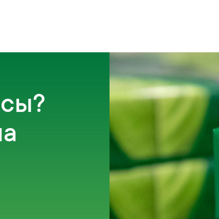
осы?
на