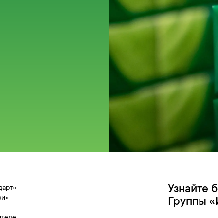
Узнайте 
дарт»
фи»
Группы «
ителе