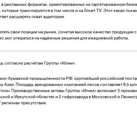
е в рекламных форматах, ориентированных на таргетированную бизн
 которые транслируются в том числе и на Smart TV. Этот канал пок
ляет расширять охват аудитории.
лять свои позиции на рынке, сочетая высокое качество продукции
ес мог опираться на надёжные решения для ежедневной работы.
а, согласно расчётам Группы «Илим».
зно-бумажной промышленности РФ, крупнейший российский поста
ны Азии. Площадь арендованных компанией лесов составляет 8,6 мл
 тонн. Производственные активы Группы «Илим» включают 3 произв
ской и Иркутской областях и 2 гофрозавода в Московской и Ленинг
7 регионах присутствия.