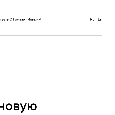
ответы
О Группе «Илим»
Ru
En
 новую