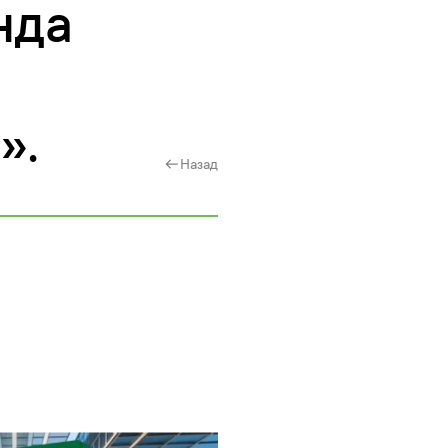
нда
».
Назад