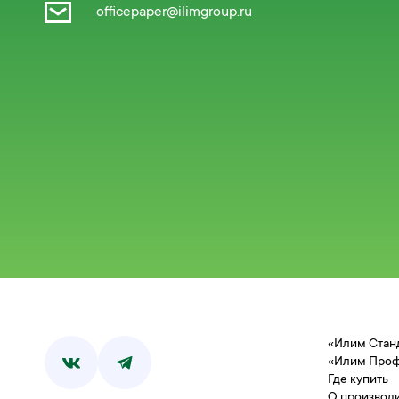
officepaper@ilimgroup.ru
«Илим Стан
«Илим Про
Где купить
О производ