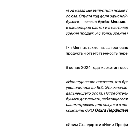
«Год назад мы выпустили новый 
союза. Спустя год доля офисной
бумаги, —
заявил
Артём Мянник.
—
и канцелярии растет и в настоящ
зрения продаж, и с точки зрения
Г-н Мянник также назвал основн
продукта и ответственность пер
В конце 2024 года маркетингов
«Исследование показало, что бр
увеличилось до 18%. Это означает
дальнейшего роста. Потребители
бумаги для печати, заботящегос
рассматривают для покупки в се
компании ORO
Ольга Перфилье
«Илим Стандарт» и «Илим Профи»