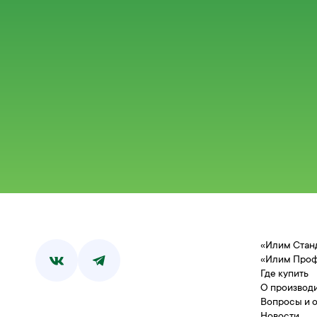
«Илим Стан
«Илим Про
Где купить
О производ
Вопросы и 