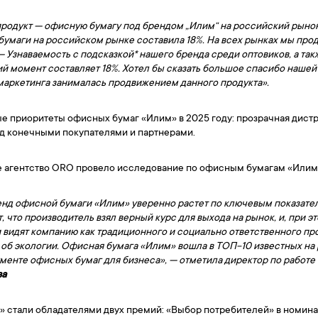
продукт — офисную бумагу под брендом „Илим“ на российский рынок
 бумаги на российском рынке составила 18%. На всех рынках мы про
 Узнаваемость с подсказкой* нашего бренда
среди оптовиков, а та
ий момент составляет 18%. Хотел бы сказать большое спасибо нашей 
 маркетинга занималась продвижением данного продукта».
ые приоритеты офисных бумаг «Илим» в 2025 году: прозрачная дист
ед конечными покупателями и партнерами.
ое агентство ORO провело исследование по офисным бумагам «Илим
енд офисной бумаги «Илим» уверенно растет по ключевым показател
, что производитель взял верный курс для выхода на рынок, и, при э
 видят компанию как традиционного и социально ответственного пр
я об экологии. Офисная бумага «Илим» вошла в ТОП-10 известных на
гменте офисных бумаг для бизнеса», — отметила директор по работ
ва
 стали обладателями двух премий: «Выбор потребителей» в номина