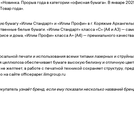
 «Новинка. Прорыв года в категории «офисная бумага». В январе 202
Товар года».
ю бумагу «Илим Стандарт» и «Илим Профи» в г. Коряжме Архангельс
твенные белые бумаги. «Илим Стандарт» класса «С» (А4 и А3) — са
фисе и дома, «Илим Профи» класса А+ (А4) — премиального качеств
рсальной печати и использования всеми типами лазерных и струйны
я целлюлоза обеспечивает бумаге высокую белизну и отличную цве
не желтеет, в работе с печатной техникой сохраняет структуру, пре
на сайте officepaper.ilimgroup.ru
окупатель узнаёт бренд, если ему показали несколько названий брен