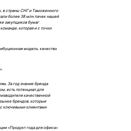
, в страны СНГ и Таможенного
дали более 38 млн пачек нашей
кже закупщиков бумаг
команде, которая и с точки
рибуционная модель, качество
».
ям. За год знание бренда
том, есть потенциал для
оизводителя качественной
 рынке брендов, которые
е с ключевыми клиентами
ции «Продукт года для офиса»