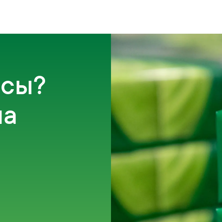
осы?
на