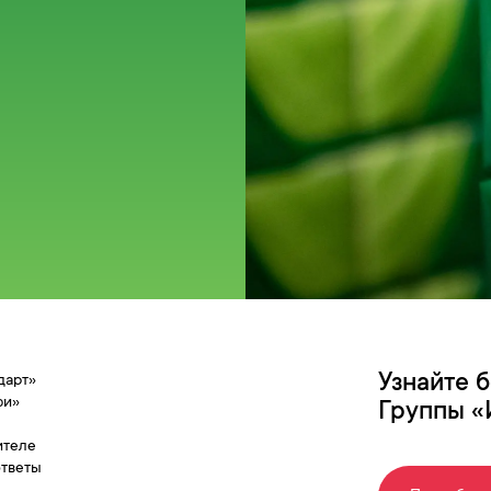
Узнайте 
дарт»
фи»
Группы «
ителе
ответы