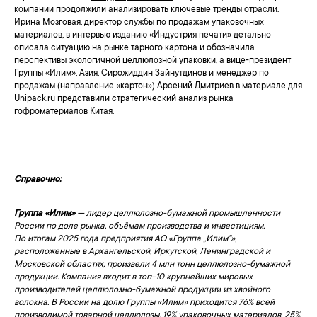
компании продолжили анализировать ключевые тренды отрасли.
Ирина Мозговая, директор службы по продажам упаковочных
материалов, в интервью изданию «Индустрия печати» детально
описала ситуацию на рынке тарного картона и обозначила
перспективы экологичной целлюлозной упаковки, а вице-президент
Группы «Илим», Азия, Сирожиддин Зайнутдинов и менеджер по
продажам (направление «картон») Арсений Дмитриев в материале для
Unipack.ru представили стратегический анализ рынка
гофроматериалов Китая.
Справочно:
Группа «Илим»
— лидер целлюлозно-бумажной промышленности
России по доле рынка, объёмам производства и инвестициям.
По итогам 2025 года предприятия АО «Группа „Илим"»,
расположенные в Архангельской, Иркутской, Ленинградской и
Московской областях, произвели 4 млн тонн целлюлозно-бумажной
продукции. Компания входит в топ-10 крупнейших мировых
производителей целлюлозно-бумажной продукции из хвойного
волокна. В России на долю Группы «Илим» приходится 76% всей
производимой товарной целлюлозы, 19% упаковочных материалов, 25%