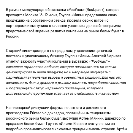
В рамках международной выставки «РосУпак» (RosUpack), которая
проходит в Москве 16–19 июня, Группа «Илим» представила свою
продукцию на собственном стенде, провела серию встреч с
партнёрами и выступила в качестве участника деловой программы,
представив своё видение развития компании на рынке белых бумаг в
России.
Старший вице-президент по продажам, управлению цепочкой
поставок и упаковочному бизнесу Группы «Илим» Алексей Черняев
отметил важность участия компании в выставке:
«"РосУпак" –
ключевое отраслевое событие, которое позволяет нам не только
демонстрировать наши продукты, но и напрямую обсуждать с
партнёрами актуальные вызовы и совместные решения. Для нас это
возможность быть в диалоге с рынком, слышать потребности клиентов
и подтверждать статус надёжного поставщика, который в
долгосрочной перспективе отвечает за стабильность и качество».
На пленарной дискуссии форума печатного и рекламного
производства Printech с докладом, посвящённым тенденциям
российского рынка белых бумаг, выступил Артём Мянник, директор по
продажам белых бумаг Группы «Илим». В своём выступлении он
подробно проанализировал ключевые тренды и вызовы отрасли. Артём