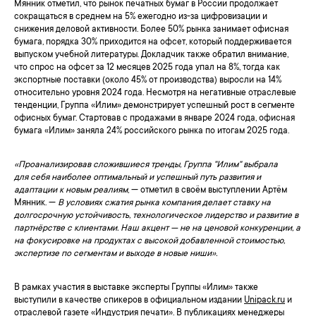
Мянник отметил, что рынок печатных бумаг в России продолжает
сокращаться в среднем на 5% ежегодно из-за цифровизации и
снижения деловой активности. Более 50% рынка занимает офисная
бумага, порядка 30% приходится на офсет, который поддерживается
выпуском учебной литературы. Докладчик также обратил внимание,
что спрос на офсет за 12 месяцев 2025 года упал на 8%, тогда как
экспортные поставки (около 45% от производства) выросли на 14%
относительно уровня 2024 года. Несмотря на негативные отраслевые
тенденции, Группа «Илим» демонстрирует успешный рост в сегменте
офисных бумаг. Стартовав с продажами в январе 2024 года, офисная
бумага «Илим» заняла 24% российского рынка по итогам 2025 года.
«Проанализировав сложившиеся тренды, Группа "Илим" выбрала
для себя наиболее оптимальный и успешный путь развития и
адаптации к новым реалиям
, — отметил в своём выступлении Артём
Мянник. —
В условиях сжатия рынка компания делает ставку на
долгосрочную устойчивость, технологическое лидерство и развитие в
партнёрстве с клиентами. Наш акцент — не на ценовой конкуренции, а
на фокусировке на продуктах с высокой добавленной стоимостью,
экспертизе по сегментам и выходе в новые ниши».
В рамках участия в выставке эксперты Группы «Илим» также
выступили в качестве спикеров в официальном издании
Unipack.ru
и
отраслевой газете
«Индустрия печати»
. В публикациях менеджеры